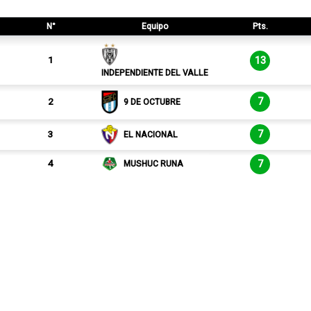
N°
Equipo
Pts.
13
1
INDEPENDIENTE DEL VALLE
7
2
9 DE OCTUBRE
7
3
EL NACIONAL
7
4
MUSHUC RUNA