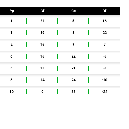
Pp
Gf
Gc
Df
1
21
5
16
1
30
8
22
2
16
9
7
6
16
22
-6
5
15
21
-6
8
14
24
-10
10
9
33
-24