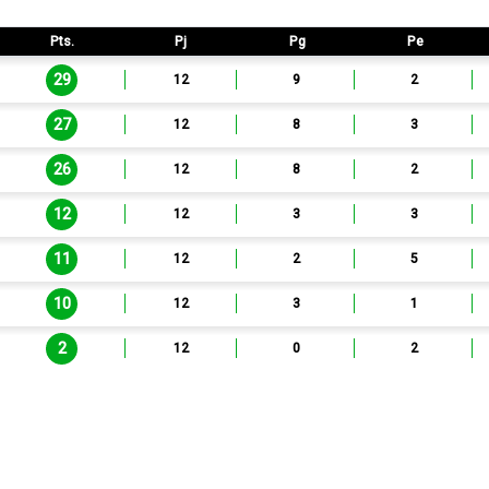
Pts.
Pj
Pg
Pe
29
12
9
2
27
12
8
3
26
12
8
2
12
12
3
3
11
12
2
5
10
12
3
1
2
12
0
2