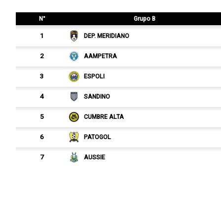
N°
Grupo B
1
DEP. MERIDIANO
2
AAMPETRA
3
ESPOLI
4
SANDINO
5
CUMBRE ALTA
6
PATOGOL
7
AUSSIE