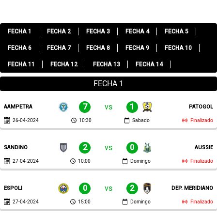
FECHA 1
FECHA 2
FECHA 3
FECHA 4
FECHA 5
FECHA 6
FECHA 7
FECHA 8
FECHA 9
FECHA 10
FECHA 11
FECHA 12
FECHA 13
FECHA 14
FECHA 1
7
vs
1
AAMPETRA
PATOGOL
26-04-2024
10:30
Sabado
Finalizado
2
vs
0
SANDINO
AUSSIE
27-04-2024
10:00
Domingo
Finalizado
0
vs
2
ESPOLI
DEP. MERIDIANO
27-04-2024
15:00
Domingo
Finalizado