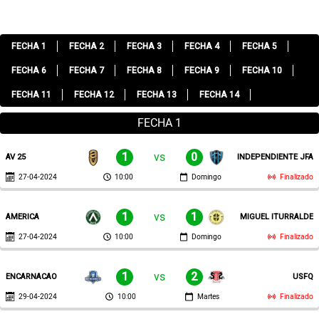
FECHA 1
FECHA 2
FECHA 3
FECHA 4
FECHA 5
FECHA 6
FECHA 7
FECHA 8
FECHA 9
FECHA 10
FECHA 11
FECHA 12
FECHA 13
FECHA 14
FECHA 1
1
vs
0
AV 25
INDEPENDIENTE JFA
27-04-2024
10:00
Domingo
Finalizado
1
vs
1
AMERICA
MIGUEL ITURRALDE
27-04-2024
10:00
Domingo
Finalizado
1
vs
2
ENCARNACAO
USFQ
29-04-2024
10:00
Martes
Finalizado